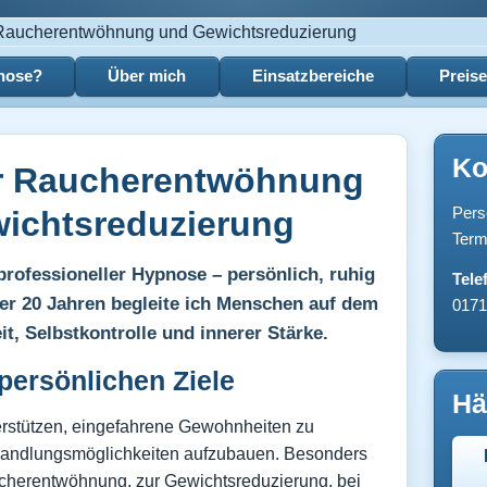
pnose?
Über mich
Einsatzbereiche
Preis
Ko
r Raucherentwöhnung
Pers
ichtsreduzierung
Term
professioneller Hypnose – persönlich, ruhig
Tele
über 20 Jahren begleite ich Menschen auf dem
0171
t, Selbstkontrolle und innerer Stärke.
persönlichen Ziele
Hä
rstützen, eingefahrene Gewohnheiten zu
Handlungsmöglichkeiten aufzubauen. Besonders
cherentwöhnung, zur Gewichtsreduzierung, bei