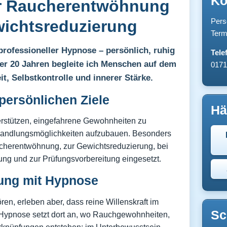
Ko
r Raucherentwöhnung
Pers
ichtsreduzierung
Term
professioneller Hypnose – persönlich, ruhig
Tele
über 20 Jahren begleite ich Menschen auf dem
0171
t, Selbstkontrolle und innerer Stärke.
persönlichen Ziele
Hä
rstützen, eingefahrene Gewohnheiten zu
Handlungsmöglichkeiten aufzubauen. Besonders
cherentwöhnung, zur Gewichtsreduzierung, bei
kung und zur Prüfungsvorbereitung eingesetzt.
ng mit Hypnose
en, erleben aber, dass reine Willenskraft im
Sc
. Hypnose setzt dort an, wo Rauchgewohnheiten,