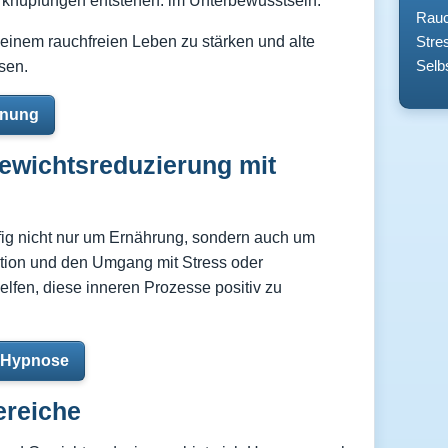
knüpfungen entstehen: im Unterbewusstsein.
Rauc
 einem rauchfreien Leben zu stärken und alte
Stre
Selb
ösen.
hnung
wichtsreduzierung mit
g nicht nur um Ernährung, sondern auch um
tion und den Umgang mit Stress oder
fen, diese inneren Prozesse positiv zu
 Hypnose
ereiche